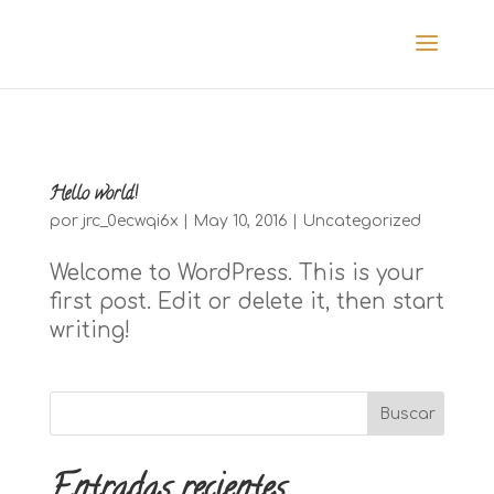
Hello world!
por
jrc_0ecwqi6x
|
May 10, 2016
|
Uncategorized
Welcome to WordPress. This is your
first post. Edit or delete it, then start
writing!
Entradas recientes